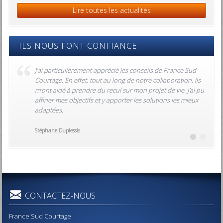
Lire toutes les actualités
ILS NOUS FONT CONFIANCE
J’ai particulièrement apprécié les conseils de France Sud
Courtage. En effet, tout au long de notre collaboration, ils
m'ont aidé à prendre du recul sur mon projet de vie. J'ai pu
affiner mes objectifs et y apporter les solutions les mieux
adaptées.
Stéphane Duplessis
CONTACTEZ-NOUS
France Sud Courtage